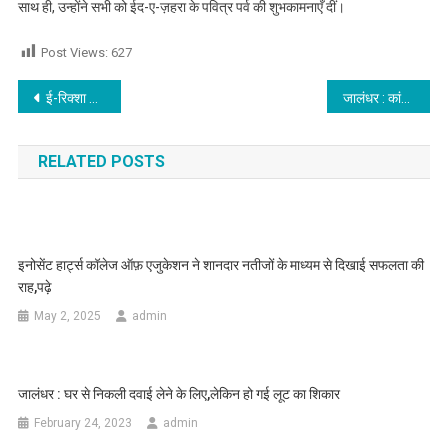
साथ ही, उन्होंने सभी को ईद-ए-ज़हरा के पवित्र पर्व की शुभकामनाएँ दीं।
Post Views:
627
Post navigation
ई-रिक्शा चालक को लूटने वाले चढ़े पुलिस के हत्थे,इन लुटेरों का हुआ वही हाल, पढ़े
जालंधर : कांग्रेसियों का निगम के खिलाफ जबरदस्त प्रदर्शन
RELATED POSTS
इनोसेंट हार्ट्स कॉलेज ऑफ़ एजुकेशन ने शानदार नतीजों के माध्यम से दिखाई सफलता की
राह,पढ़े
May 2, 2025
admin
जालंधर : घर से निकली दवाई लेने के लिए,लेकिन हो गई लूट का शिकार
February 24, 2023
admin