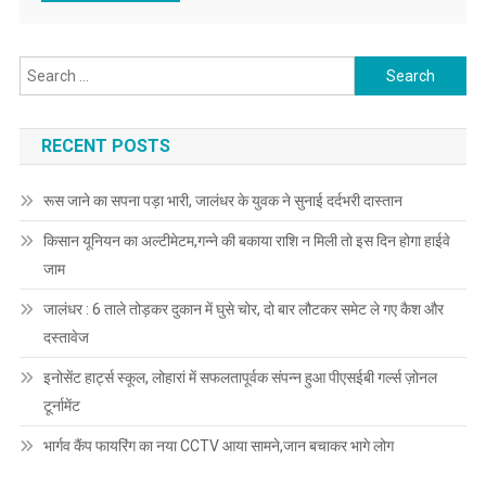
Search for:
RECENT POSTS
रूस जाने का सपना पड़ा भारी, जालंधर के युवक ने सुनाई दर्दभरी दास्तान
किसान यूनियन का अल्टीमेटम,गन्ने की बकाया राशि न मिली तो इस दिन होगा हाईवे
जाम
जालंधर : 6 ताले तोड़कर दुकान में घुसे चोर, दो बार लौटकर समेट ले गए कैश और
दस्तावेज
इनोसेंट हार्ट्स स्कूल, लोहारां में सफलतापूर्वक संपन्न हुआ पीएसईबी गर्ल्स ज़ोनल
टूर्नामेंट
भार्गव कैंप फायरिंग का नया CCTV आया सामने,जान बचाकर भागे लोग