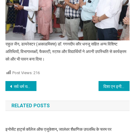
राहुल जैन, डायरेक्टर (अकाडमिक्स) डॉ. गगनदीप कौर धनजू सहित अन्य विशिष्ट
अतिथियों, विभागाध्यक्षों, फैकल्टी, स्टाफ और विद्यार्थियों ने अपनी उपस्थिति से कार्यक्रम
को और भी पावन बना दिया।
Post Views:
216
Post navigation
सर्व धर्म ख्वाजा मंदिर में गुरु पूर्णिमा का पावन अवसर धूमधाम से मनाया
दिशा एन इनीशिएटिव के तहत इनोसेंट हार्ट्स में नन्हे इको-योद्धा सक्रिय : सीखी कचरा अलगाव और खाद बनाने की कला,पढ़े
RELATED POSTS
इनोसेंट हार्ट्स कॉलेज ऑफ एजुकेशन, जालंधर शैक्षणिक उपलब्धि के चरम पर