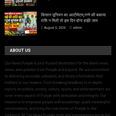
किसान यूनियन का अल्टीमेटम,गन्ने की बकाया
राशि न मिली तो इस दिन होगा हाईवे जाम
August 5, 2026
admin
ABOUT US
Zee News Punjab is your trusted destination for the latest news,
views, and updates from Punjab and beyond. We are committed
to delivering accurate, unbiased, and timely information that
matters to our readers. From breaking headlines to in-depth
reports on politics, society, culture, sports, and entertainment, we
cover every aspect of Punjab with dedication and integrity. Our
mission is to empower people with knowledge, spark meaningful
conversations, and bring the real stories of Punjab to the
forefront. At Zee News Punjab, truth and transparency are at the