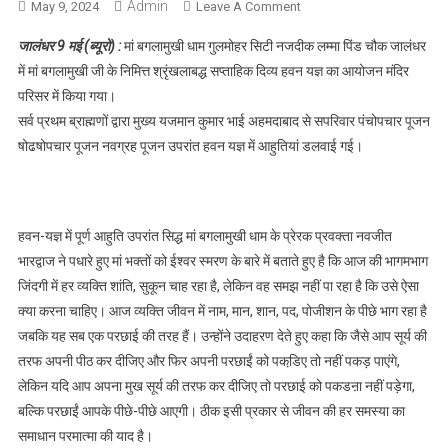
Admin
May 9, 2024
Leave A Comment
On ईश्वर का स्मरण ही जीवन का
मूलमंत्र : नवजीत भारद्वाज
जालंधर 9 मई (ब्यूरो) :
मां बगलामुखी धाम गुलमोहर सिटी नजदीक लम्मा पिंड चौक जालंधर
में मां बगलामुखी जी के निमित्त श्रृंखलाबद्ध सप्ताहिक दिव्य हवन यज्ञ का आयोजन मंदिर
परिसर में किया गया।
सर्व प्रथम ब्राह्मणों द्वारा मुख्य यजमान कुमार भाई अहमदाबाद से सपरिवार पंचोपचार पूजन
षोढषोपचार पूजन नवग्रह पूजन उपरांत हवन यज्ञ में आहुतियां डलवाई गई।
हवन-यज्ञ में पूर्ण आहुति उपरांत सिद्ध मां बगलामुखी धाम के प्रेरक प्रवक्ता नवजीत
भारद्वाज ने पधारे हुए मां भक्तों को ईश्वर स्मरण के बारे में बताते हुए है कि आज की भागमभाग
जिंदगी में हर व्यक्ति शांति, सुकून चाह रहा है, लेकिन वह समझ नहीं पा रहा है कि उसे ऐसा
क्या करना चाहिए। आज व्यक्ति जीवन में नाम, मान, शान, पद, पोजीशन के पीछे भाग रहा है
जबकि यह सब एक परछाई की तरह हैं। उन्होंने उदाहरण देते हुए कहा कि जैसे आप सूर्य की
तरफ अपनी पीठ कर दीजिए और फिर अपनी परछाईं को पकडि़ए तो नहीं पकड़ पाएंगे,
लेकिन यदि आप अपना मुख सूर्य की तरफ कर दीजिए तो परछाई को पकडऩा नहीं पड़ेगा,
बल्कि परछाईं आपके पीछे-पीछे आएगी। ठीक इसी प्रकार से जीवन की हर समस्या का
समाधान परमात्मा की याद है।