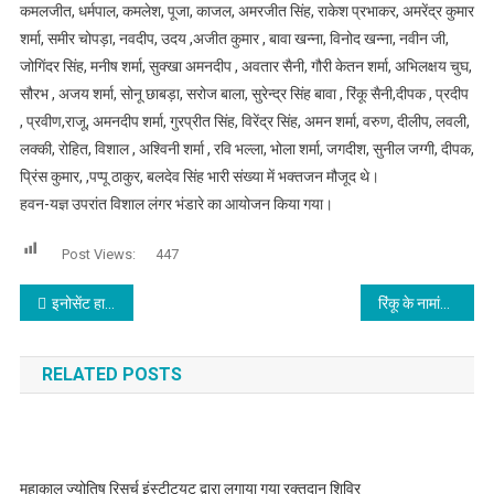
कमलजीत, धर्मपाल, कमलेश, पूजा, काजल, अमरजीत सिंह, राकेश प्रभाकर, अमरेंद्र कुमार
शर्मा, समीर चोपड़ा, नवदीप, उदय ,अजीत कुमार , बावा खन्ना, विनोद खन्ना, नवीन जी,
जोगिंदर सिंह, मनीष शर्मा, सुक्खा अमनदीप , अवतार सैनी, गौरी केतन शर्मा, अभिलक्षय चुघ,
सौरभ , अजय शर्मा, सोनू छाबड़ा, सरोज बाला, सुरेन्द्र सिंह बावा , रिंकू सैनी,दीपक , प्रदीप
, प्रवीण,राजू, अमनदीप शर्मा, गुरप्रीत सिंह, विरेंद्र सिंह, अमन शर्मा, वरुण, दीलीप, लवली,
लक्की, रोहित, विशाल , अश्विनी शर्मा , रवि भल्ला, भोला शर्मा, जगदीश, सुनील जग्गी, दीपक,
प्रिंस कुमार, ,पप्पू ठाकुर, बलदेव सिंह भारी संख्या में भक्तजन मौजूद थे।
हवन-यज्ञ उपरांत विशाल लंगर भंडारे का आयोजन किया गया।
Post Views:
447
Post navigation
इनोसेंट हार्ट्स में मदर्स डे सेलिब्रेशन : बच्चों के संग मूवी देखकर की मस्ती
रिंकू के नामांकन में युवा मोर्चा ने की दमदार एंट्री
RELATED POSTS
महाकाल ज्योतिष रिसर्च इंस्टीट्यूट द्वारा लगाया गया रक्तदान शिविर