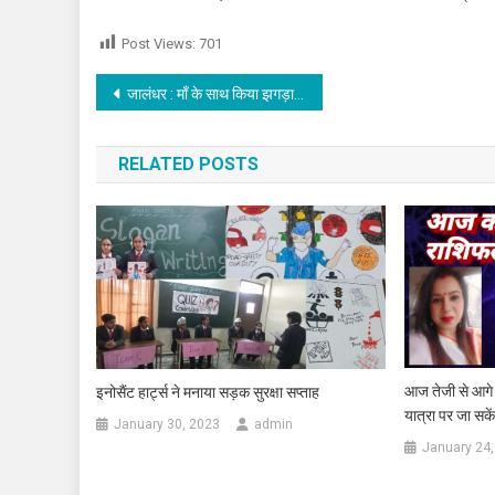
Post Views:
701
Post navigation
जालंधर : माँ के साथ किया झगड़ा,फिर व्यक्ति ने की पवित्र ग्रन्थ गुटका साहिब की बेअदबी
RELATED POSTS
आज तेजी से आगे बढ
इनोसैंट हार्ट्स ने मनाया सड़क सुरक्षा सप्ताह
यात्रा पर जा सके
January 30, 2023
admin
January 24,