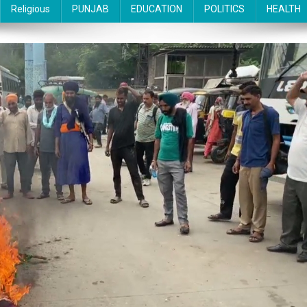
Religious
PUNJAB
EDUCATION
POLITICS
HEALTH