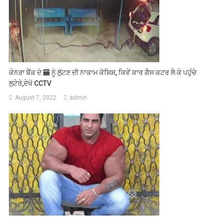
ਕੇਨਰਾ ਬੈਂਕ ਦੇ 🏧 ਨੂੰ ਲੁੱਟਣ ਦੀ ਨਾਕਾਮ ਕੋਸ਼ਿਸ਼, ਕਿਵੇਂ ਕਾਰ ਗੈਸ ਕਟਰ ਲੈ ਕੇ ਪਹੁੰਚੇ
ਲੁਟੇਰੇ,ਦੇਖੋ CCTV
August 7, 2022
admin