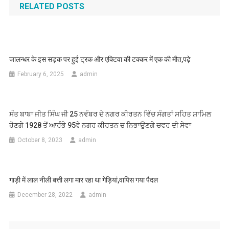
RELATED POSTS
जालन्धर के इस सड़क पर हुई ट्रक और एक्टिवा की टक्कर में एक की मौत,पढ़े
February 6, 2025
admin
ਸੰਤ ਬਾਬਾ ਜੀਤ ਸਿੰਘ ਜੀ 25 ਨਵੰਬਰ ਦੇ ਨਗਰ ਕੀਰਤਨ ਵਿੱਚ ਸੰਗਤਾਂ ਸਹਿਤ ਸ਼ਾਮਿਲ
ਹੋਣਗੇ 1928 ਤੋਂ ਆਰੰਭੇ 95ਵੇ ਨਗਰ ਕੀਰਤਨ ਚ ਨਿਭਾਉਣਗੇ ਚਵਰ ਦੀ ਸੇਵਾ
October 8, 2023
admin
गाड़ी में लाल नीली बत्ती लगा मार रहा था गेड़ियां,वापिस गया पैदल
December 28, 2022
admin