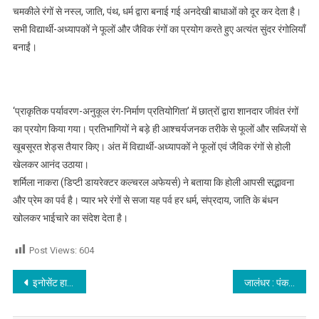
चमकीले रंगों से नस्ल, जाति, पंथ, धर्म द्वारा बनाई गई अनदेखी बाधाओं को दूर कर देता है।
सभी विद्यार्थी-अध्यापकों ने फूलों और जैविक रंगों का प्रयोग करते हुए अत्यंत सुंदर रंगोलियाँ
बनाईं।
‘प्राकृतिक पर्यावरण-अनुकूल रंग-निर्माण प्रतियोगिता’ में छात्रों द्वारा शानदार जीवंत रंगों
का प्रयोग किया गया। प्रतिभागियों ने बड़े ही आश्चर्यजनक तरीके से फूलों और सब्जियों से
खूबसूरत शेड्स तैयार किए। अंत में विद्यार्थी-अध्यापकों ने फूलों एवं जैविक रंगों से होली
खेलकर आनंद उठाया।
शर्मिला नाकरा (डिप्टी डायरेक्टर कल्चरल अफेयर्स) ने बताया कि होली आपसी सद्भावना
और प्रेम का पर्व है। प्यार भरे रंगों से सजा यह पर्व हर धर्म, संप्रदाय, जाति के बंधन
खोलकर भाईचारे का संदेश देता है।
Post Views:
604
Post navigation
इनोसेंट हार्ट्स ग्रुप ऑफ़ इंस्टीट्यूशंस द्वारा ‘टर्निंग पैशन इनटू प्रॉफिट’ एंड ‘ई वेस्ट’ पर आयोजित सेमिनार
जालंधर : पंकज जुल्का की अध्यक्षता में सैंकड़ों युवा हुए भाजपा में शामिल