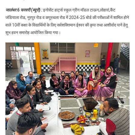
आगामी बोर्ड परीक्षा
जालंधर 6 फरवरी (ब्यूरो) :
इनोसेंट हार्ट्स स्कूल ग्रीन मॉडल टाऊन,लोहारां,कैंट
के लिए 10 वीं के
जंडियाला रोड, नूरपुर रोड व कपूरथला रोड में 2024-25 बोर्ड की परीक्षाओं में शामिल होने
छात्रों को आशीर्वाद
वाले 10वीं कक्षा के विद्यार्थियों के लिए सर्वशक्तिमान ईश्वर की कृपा तथा आशीर्वाद पाने हेतु
देने हेतु किया हवन
शुभ हवन समारोह आयोजित किया गया।
यज्ञ,पढ़े