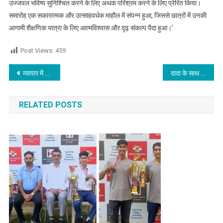
उज्जवल भविष्य सुनिश्चित करने के लिए अथक परिश्रम करने के लिए प्रेरित किया।
समारोह एक सकारात्मक और उत्साहवर्धक माहौल में संपन्न हुआ, जिससे छात्रों में उनकी
आगामी शैक्षणिक यात्रा के लिए आत्मविश्वास और दृढ़ संकल्प पैदा हुआ।’
Post Views:
459
Post navigation
व्यापार में नए प्रयोग लाभकारी सिद्ध होंगे,अपने मन को इधर उधर न भटकने दे,यात्रा में सजग एवं सावधान रहे,जाने आज का राशिफल
दादा के साथ मोटरसाईकिल पर जा रही 7 वर्षीय पोती आई डोर की चपेट में आई
RELATED POSTS