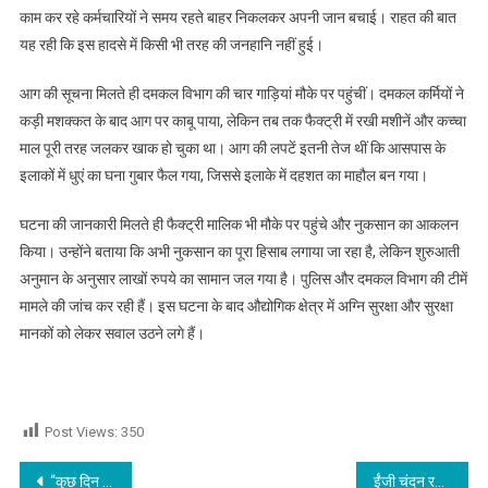
काम कर रहे कर्मचारियों ने समय रहते बाहर निकलकर अपनी जान बचाई। राहत की बात
यह रही कि इस हादसे में किसी भी तरह की जनहानि नहीं हुई।
आग की सूचना मिलते ही दमकल विभाग की चार गाड़ियां मौके पर पहुंचीं। दमकल कर्मियों ने
कड़ी मशक्कत के बाद आग पर काबू पाया, लेकिन तब तक फैक्ट्री में रखी मशीनें और कच्चा
माल पूरी तरह जलकर खाक हो चुका था। आग की लपटें इतनी तेज थीं कि आसपास के
इलाकों में धुएं का घना गुबार फैल गया, जिससे इलाके में दहशत का माहौल बन गया।
घटना की जानकारी मिलते ही फैक्ट्री मालिक भी मौके पर पहुंचे और नुकसान का आकलन
किया। उन्होंने बताया कि अभी नुकसान का पूरा हिसाब लगाया जा रहा है, लेकिन शुरुआती
अनुमान के अनुसार लाखों रुपये का सामान जल गया है। पुलिस और दमकल विभाग की टीमें
मामले की जांच कर रही हैं। इस घटना के बाद औद्योगिक क्षेत्र में अग्नि सुरक्षा और सुरक्षा
मानकों को लेकर सवाल उठने लगे हैं।
Post Views:
350
Post navigation
“कुछ दिन रुक जाओ बेटा” कहने पर बेटी ने उठाया खौफनाक कदम, यह कहना पिता को पड़ा इतना भरी की पूरी ज़िंदगी का बना पछतावा
ईंजी चंदन रखेजा को मानवाधिकार परिषद भारत में मिली अहम जिम्मेदारी