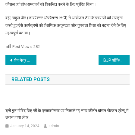
कौशल एवं शोध क्षमताओं को विकसित करने के लिए प्रेरित किया।
वहीं, राहुल जैन (डायरेक्टर ऑपरेशन्स IHGI) ने आयोजन टीम के प्रयासों की सराहना
करते हुए ऐसे कार्यक्रमों को शैक्षणिक उत्कृष्टता और गुणवत्ता शिक्षा को बढ़ावा देने के लिए
महत्वपूर्ण बताया।
Post Views:
282
Post navigation
शेष नेत्र आश्रम श्री बद्रीनाथ धाम जी (उत्तराखंड) में 21 अप्रैल से 30 मई 2026 तक लगेगा आठवां वार्षिक भंडारा
BJP ऑफिस में हैंड ग्रेनेड से हमला, फेंकने की वीडियो वायरल युवक ने पिन निकालकर दफ्तर की तरफ फेंका ग्रेनेड, धमाके के बाद मची दहशत
RELATED POSTS
श्री गुरु गोबिंद सिंह जी के प्रकाशोत्सव पर निकाले गए नगर कीर्तन दौरान गोल्डन एवेन्यू में
लगाया गया लंगर
January 14, 2024
admin