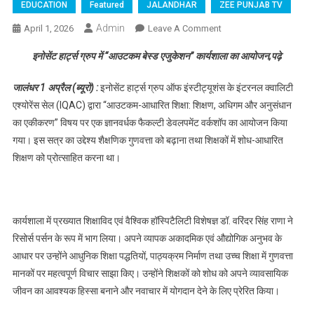
EDUCATION
Featured
JALANDHAR
ZEE PUNJAB TV
Admin
April 1, 2026
Leave A Comment
On इनोसेंट हार्ट्स ग्रुप में
“आउटकम बेस्ड
इनोसेंट हार्ट्स ग्रुप में “आउटकम बेस्ड एजुकेशन” कार्यशाला का आयोजन,पढ़े
एजुकेशन” कार्यशाला का
आयोजन,पढ़े
जालंधर 1 अप्रैल (ब्यूरो) :
इनोसेंट हार्ट्स ग्रुप ऑफ इंस्टीट्यूशंस के इंटरनल क्वालिटी
एश्योरेंस सेल (IQAC) द्वारा “आउटकम-आधारित शिक्षा: शिक्षण, अधिगम और अनुसंधान
का एकीकरण” विषय पर एक ज्ञानवर्धक फैकल्टी डेवलपमेंट वर्कशॉप का आयोजन किया
गया। इस सत्र का उद्देश्य शैक्षणिक गुणवत्ता को बढ़ाना तथा शिक्षकों में शोध-आधारित
शिक्षण को प्रोत्साहित करना था।
कार्यशाला में प्रख्यात शिक्षाविद एवं वैश्विक हॉस्पिटैलिटी विशेषज्ञ डॉ. वरिंदर सिंह राणा ने
रिसोर्स पर्सन के रूप में भाग लिया। अपने व्यापक अकादमिक एवं औद्योगिक अनुभव के
आधार पर उन्होंने आधुनिक शिक्षा पद्धतियों, पाठ्यक्रम निर्माण तथा उच्च शिक्षा में गुणवत्ता
मानकों पर महत्वपूर्ण विचार साझा किए। उन्होंने शिक्षकों को शोध को अपने व्यावसायिक
जीवन का आवश्यक हिस्सा बनाने और नवाचार में योगदान देने के लिए प्रेरित किया।