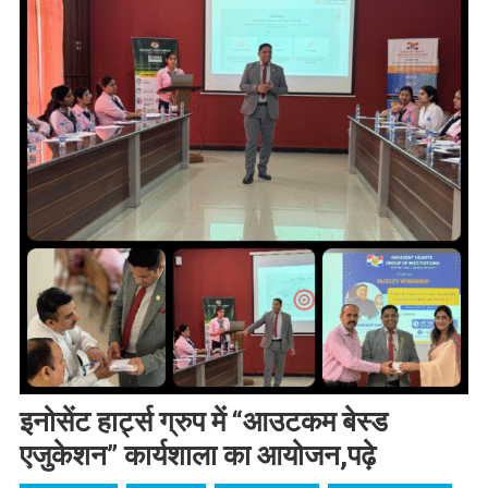
इनोसेंट हार्ट्स ग्रुप में “आउटकम बेस्ड
एजुकेशन” कार्यशाला का आयोजन,पढ़े