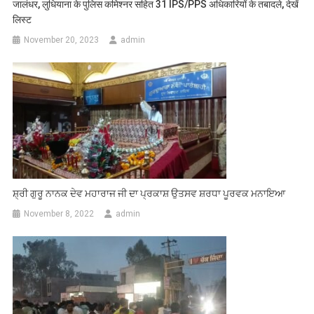
जालंधर, लुधियाना के पुलिस कमिश्नर सहित 31 IPS/PPS अधिकारियों के तबादले, देखें
लिस्ट
November 20, 2023
admin
ਸ਼੍ਰੀ ਗੁਰੂ ਨਾਨਕ ਦੇਵ ਮਹਾਰਾਜ ਜੀ ਦਾ ਪ੍ਰਕਾਸ਼ ਉਤਸਵ ਸ਼ਰਧਾ ਪੂਰਵਕ ਮਨਾਇਆ
November 8, 2022
admin