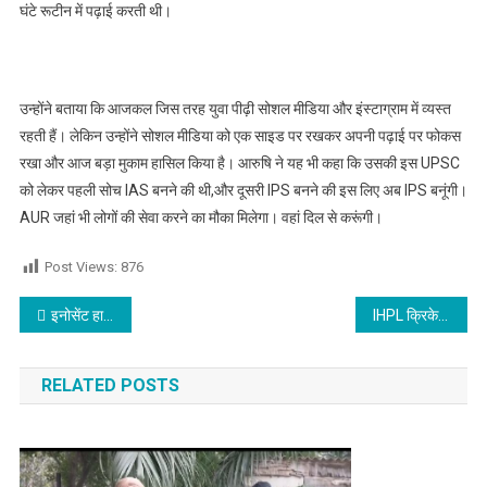
घंटे रूटीन में पढ़ाई करती थी।
उन्होंने बताया कि आजकल जिस तरह युवा पीढ़ी सोशल मीडिया और इंस्टाग्राम में व्यस्त
रहती हैं। लेकिन उन्होंने सोशल मीडिया को एक साइड पर रखकर अपनी पढ़ाई पर फोकस
रखा और आज बड़ा मुकाम हासिल किया है। आरुषि ने यह भी कहा कि उसकी इस UPSC
को लेकर पहली सोच IAS बनने की थी,और दूसरी IPS बनने की इस लिए अब IPS बनूंगी।
AUR जहां भी लोगों की सेवा करने का मौका मिलेगा। वहां दिल से करूंगी।
Post Views:
876
Post navigation
इनोसेंट हार्ट्स स्कूल ने ग्रीन इनिशिएटिव के साथ मनाया ‘वर्ल्ड अर्थ डे,पढ़े
IHPL क्रिकेट लीग की लोहारां में हुई शुरुआत,कपूरथला रोड और जंडियाला ब्रांच के बीच हुआ पहला मैच,पढ़े
RELATED POSTS