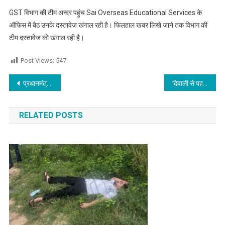
GST विभाग की टीम अन्दर पहुंच Sai Overseas Educational Services के
ऑफिस में बैठ उनके दस्तावेज खंगाल रही है। फिलहाल खबर लिखे जाने तक विभाग की
टीम दस्तावेज को खंगाल रही है।
Post Views:
547
Post navigation
प्रधानमंत्री मोदी देश की वज्र भुजा पंजाब के प्रति विशेष सम्मान : राकेश राठौर
दिवाली से पहले पटाखा मार्किट के लिए जगह अलाट कर प्रशासन व्यापारियों को दे राहत
RELATED POSTS