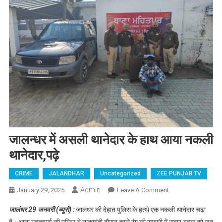
जालन्धर में असली थानेदार के हाथ आया नकली
थानेदार,पढ़े
CRIME
JALANDHAR
Uncategorized
ZEE PUNJAB TV
Admin
January 29, 2025
Leave A Comment
On जालन्धर में
असली थानेदार के
जालंधर 29 जनवरी (ब्यूरो) :
जालंधर की देहात पुलिस के हत्थे एक नकली थानेदार चढ़ा
हाथ आया नकली
है। थाना महत्वपूर्ण की पुलिस ने नाकाबंदी दौरान काले रंग की सफारी में सवार युवक को जब