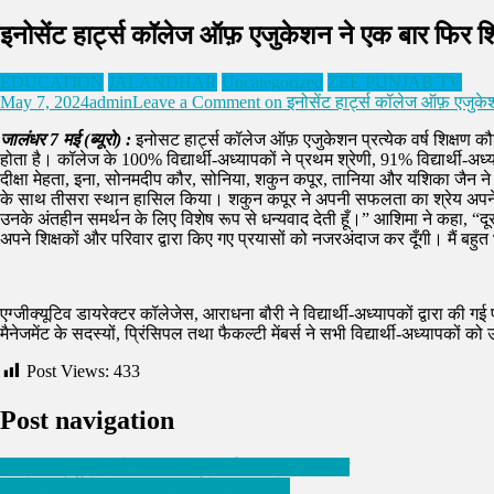
इनोसेंट हार्ट्स कॉलेज ऑफ़ एजुकेशन ने एक बार फिर शिक्
EDUCATION
JALANDHAR
Uncategorized
ZEE PUNJAB TV
May 7, 2024
admin
Leave a Comment
on इनोसेंट हार्ट्स कॉलेज ऑफ़ एजुकेशन
जालंधर 7 मई (ब्यूरो) :
इनोसट हार्ट्स कॉलेज ऑफ़ एजुकेशन प्रत्येक वर्ष शिक्षण कौश
होता है। कॉलेज के 100% विद्यार्थी-अध्यापकों ने प्रथम श्रेणी, 91% विद्यार्थी-अध
दीक्षा मेहता, इना, सोनमदीप कौर, सोनिया, शकुन कपूर, तानिया और यशिका जैन 
के साथ तीसरा स्थान हासिल किया। शकुन कपूर ने अपनी सफलता का श्रेय अपने पति, 
उनके अंतहीन समर्थन के लिए विशेष रूप से धन्यवाद देती हूँ।” आशिमा ने कहा, “दूस
अपने शिक्षकों और परिवार द्वारा किए गए प्रयासों को नजरअंदाज कर दूँगी। मैं बहुत 
एग्जीक्यूटिव डायरेक्टर कॉलेजेस, आराधना बौरी ने विद्यार्थी-अध्यापकों द्वारा क
मैनेजमेंट के सदस्यों, प्रिंसिपल तथा फैकल्टी मेंबर्स ने सभी विद्यार्थी-अध्याप
Post Views:
433
Post navigation
जब तक श्रद्धा नहीं हैं, तब तक सब व्यर्थ : नवजीत भारद्वाज
इनोसेंट हार्ट्स में मनाया गया ‘वर्ल्ड रेड क्रॉस डे’