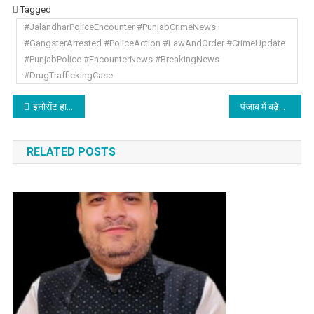
Tagged
#JalandharPoliceEncounter #PunjabCrimeNews
#GangsterArrested #PoliceAction #LawAndOrder #CrimeUpdate
#PunjabPolice #EncounterNews #BreakingNews
#DrugTraffickingCase
Post navigation
इनोसेंट हार्ट्स स्कूल, नूरपुर ब्रांच ने एक बहुत ही शानदार और जोश से भरपूर देशभक्ति प्रोग्राम का किया आयोजन,पढ़े
पंजाब में बढ़ेगी सर्दी, न्यूनतम तापमान में गिरावट का अनुमान
RELATED POSTS