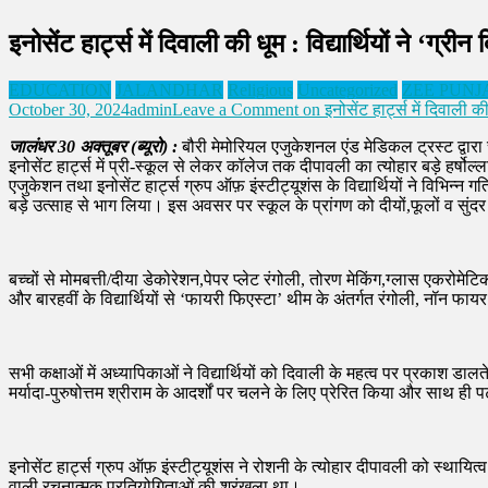
इनोसेंट हार्ट्स में दिवाली की धूम : विद्यार्थियों ने ‘ग्र
EDUCATION
JALANDHAR
Religious
Uncategorized
ZEE PUNJ
October 30, 2024
admin
Leave a Comment
on इनोसेंट हार्ट्स में दिवाली की
जालंधर 30 अक्तूबर (ब्यूरो) :
बौरी मेमोरियल एजुकेशनल एंड मेडिकल ट्रस्ट द्वार
इनोसेंट हार्ट्स में प्री-स्कूल से लेकर कॉलेज तक दीपावली का त्योहार बड़े हर्षो
एजुकेशन तथा इनोसेंट हार्ट्स ग्रुप ऑफ़ इंस्टीट्यूशंस के विद्यार्थियों ने विभिन्न 
बड़े उत्साह से भाग लिया। इस अवसर पर स्कूल के प्रांगण को दीयों,फूलों व सुंद
बच्चों से मोमबत्ती/दीया डेकोरेशन,पेपर प्लेट रंगोली, तोरण मेकिंग,ग्लास एकरोमेटिक
और बारहवीं के विद्यार्थियों से ‘फायरी फिएस्टा’ थीम के अंतर्गत रंगोली, नॉन फाय
सभी कक्षाओं में अध्यापिकाओं ने विद्यार्थियों को दिवाली के महत्व पर प्रकाश डालत
मर्यादा-पुरुषोत्तम श्रीराम के आदर्शों पर चलने के लिए प्रेरित किया और साथ ही
इनोसेंट हार्ट्स ग्रुप ऑफ़ इंस्टीट्यूशंस ने रोशनी के त्योहार दीपावली को स्था
वाली रचनात्मक प्रतियोगिताओं की श्रृंखला था।