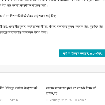
के नेता और अरविंद केजरीवाल बौखला गए हैं।
ार से इन गिरफ्तारियों को लेकर कई सवाल खड़े किए।
 पांडे, अमरजीत कुमार, जरनैल सिंह दीपला, रविंदर, राजविंदर घुम्मन, भवनीत सिंह, गुरविंदर सिंह
 इस बदले की राजनीति का जमकर विरोध किया।
नशे के खिलाफ सख्ती Caso ऑपरेशन के तहत पुलिस ने चलाया विशेष अभियान
ं ने ‘मॉनसून बोनांजा’ के दौरान की
जालंधर पठानकोट हाइवे पर बस और टिप्पर की
टक्कर,पढ़े
023
admin
February 22, 2025
admin