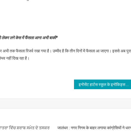
को लेकर लगे केस में फैंसला आना अभी बाकी*
स पर अभी तक फैसला रिजर्व रखा गया है। उम्मीद है कि तीन दिनों में फैसला आ जाएगा। इससे अब पुरा
संभव नहीं दिख रहा है।
इनोसेंट हार्टस स्कूल के इनोकिड्स के नन्हे बच्चों ने गतिविधियों के माध्यम से ली ब्रह्माण्ड व अंतरिक्ष की जानकारी
ਮਾਤਰਾ ਵਿੱਚ ਸ਼ਰਾਬ ਸਮੇਤ ਦੋ ਤਸਕਰ
जालंधर : नगर निगम के बाहर लगाया कांग्रेसियों ने धरन