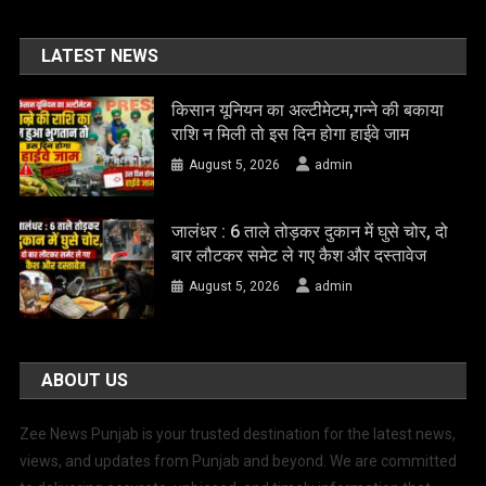
LATEST NEWS
किसान यूनियन का अल्टीमेटम,गन्ने की बकाया
राशि न मिली तो इस दिन होगा हाईवे जाम
August 5, 2026
admin
जालंधर : 6 ताले तोड़कर दुकान में घुसे चोर, दो
बार लौटकर समेट ले गए कैश और दस्तावेज
August 5, 2026
admin
ABOUT US
Zee News Punjab is your trusted destination for the latest news,
views, and updates from Punjab and beyond. We are committed