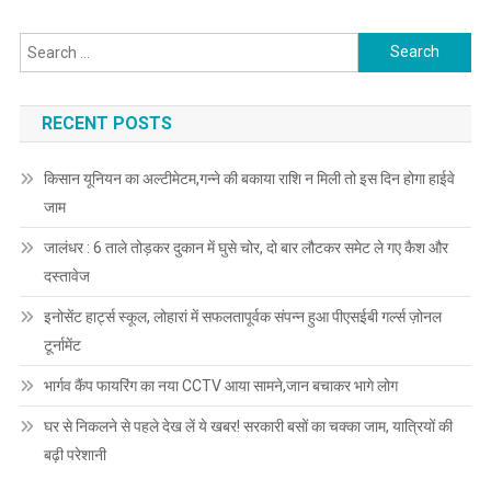
Search for:
RECENT POSTS
किसान यूनियन का अल्टीमेटम,गन्ने की बकाया राशि न मिली तो इस दिन होगा हाईवे
जाम
जालंधर : 6 ताले तोड़कर दुकान में घुसे चोर, दो बार लौटकर समेट ले गए कैश और
दस्तावेज
इनोसेंट हार्ट्स स्कूल, लोहारां में सफलतापूर्वक संपन्न हुआ पीएसईबी गर्ल्स ज़ोनल
टूर्नामेंट
भार्गव कैंप फायरिंग का नया CCTV आया सामने,जान बचाकर भागे लोग
घर से निकलने से पहले देख लें ये खबर! सरकारी बसों का चक्का जाम, यात्रियों की
बढ़ी परेशानी