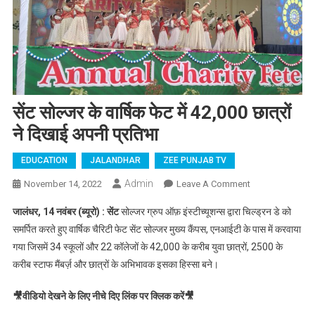
सेंट सोल्जर के वार्षिक फेट में 42,000 छात्रों
ने दिखाई अपनी प्रतिभा
EDUCATION
JALANDHAR
ZEE PUNJAB TV
Admin
November 14, 2022
Leave A Comment
On सेंट सोल्जर
के वार्षिक फेट में
जालंधर, 14 नवंबर (ब्यूरो) : सेंट
सोल्जर ग्रुप ऑफ़ इंस्टीच्यूशन्स द्वारा चिल्ड्रन डे को
42,000 छात्रों
समर्पित करते हुए वार्षिक चैरिटी फेट सेंट सोल्जर मुख्य कैंपस, एनआईटी के पास में करवाया
ने दिखाई अपनी
गया जिसमें 34 स्कूलों और 22 कॉलेजों के 42,000 के करीब युवा छात्रों, 2500 के
प्रतिभा
करीब स्टाफ मैंबर्ज़ और छात्रों के अभिभावक इसका हिस्सा बने।
🎥वीडियो देखने के लिए नीचे दिए लिंक पर क्लिक करें🎥