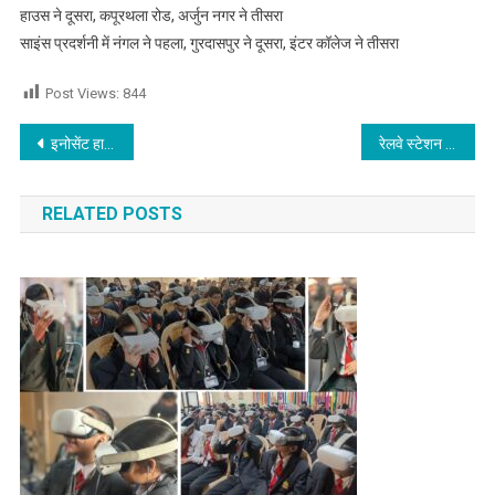
हाउस ने दूसरा, कपूरथला रोड, अर्जुन नगर ने तीसरा
साइंस प्रदर्शनी में नंगल ने पहला, गुरदासपुर ने दूसरा, इंटर कॉलेज ने तीसरा
Post Views:
844
Post navigation
इनोसेंट हार्ट्स में धूमधाम से मनाया गया बाल-दिवस
रेलवे स्टेशन के बाहर लाल रंग के अटैची को देख लोग मचा हड़कंप
RELATED POSTS