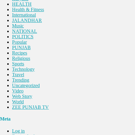
HEALTH
Health & Fitness
International
JALANDHAR
Music
NATIONAL
POLITICS
Popular
PUNJAB
Recipes
Religious
Sports
Technology
Travel
Trending
Uncategorized
Video
Web Story
World
ZEE PUNJAB TV
Meta
Log in