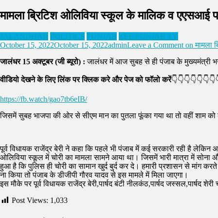
मामला ब्रिटिश ओलिविया स्कूल के मालिक व एएसआई पर
JALANDHAR
POLITICS
PUNJAB
ZEE PUNJAB TV
October 15, 2022
October 15, 2022
admin
Leave a Comment
on मामला ब
जालंधर 15 अक्टूबर (जी ब्यूरो) :
जालंधर में आज सुबह से ही पंजाब के मुख्यमंत्री 
वीडियो देखने के लिए लिंक पर क्लिक करे और पेज को फॉलो करें
👇👇👇👇👇👇👇
https://fb.watch/gao7tb6eIB/
जिसमें सुबह भाजपा की ओर से सीएम मान का पुतला फूंका गया था तो वहीं शाम को कां
पूर्व विधायक राजेंद्र बेरी ने कहा कि पहले भी पंजाब में कई सरकारी रही है लेकि
ओलिविया स्कूल में चोरी का मामला सामने आया था। जिसमें भारी मात्रा में सोना 
हुआ है कि पुलिस ही चोरी का सामान खुर्द बुर्द कर दे। हमारी प्रशासन से मांग क
ना किया तो पंजाब के डीजीपी गौरव यादव से इस मामले में मिला जाएगा।
इस मौके पर पूर्व विधायक राजेंद्र बेरी,पार्षद बंटी नीलकंठ,पार्षद जस्सल,पार्षद शे
Post Views:
1,033