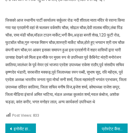
प्रदर्शनी
जिसको आज स्थानीय पार्टी कार्यालय सर्कुलर रोड नदी शीतला माता मंदिर से रवाना किया
गया यह प्रदर्शनी वहां से चलकर वर्कशॉप चौक, सोढल चौक,देवी तालाब मंदिर,लंबा पिंड
चौक, रामा मंडी चौक,मॉडल टाउन मार्केट,भर्गो कैंप,अड्डा बस्ती शेख,120 फुटी रोड,
फुटबॉल चौक,गुरु नानक मिशन चौक,शास्त्री मार्केट चौक,होते हुए भगवान श्री राम चौक
कंपनी बाग चौक,पर आकर इसका समापन हुआ इस प्रदर्शनी में शहर वासियों द्वारा भारी
उत्साह देखने को मिला इस मौके पर मुख्य रुप से उपस्थित पूर्व कैबिनेट मंत्री मनोरंजन
कालिया,जालंधर के पूर्व मेयर एवं भाजपा प्रदेश उपाध्यक्ष राकेश राठौर,पूर्व संसदीय सचिव
कृष्णदेव भंडारी, सरबजीत मक्कड़,पूर्व जिलाध्यक्ष रमन पब्बी, सुभाष सूद, रवि महेंद्रू, पूर्व
प्रदेश अध्यक्ष भारतीय जनता युवा मोर्चा सनी शर्मा, जिला महामंत्री भगवंत प्रभाकर, जिला
उपाध्यक्ष दविंदर कालिया, जिला सचिव मनीष विज,बृजेश शर्मा, कोषाध्यक्ष राजेश कपूर,
जिला मीडिया इंचार्ज अमित भाटिया, मंडल अध्यक्ष कुलवंत शर्मा,नवल कंबोज, अशोक
चड्डा, कांत करीर, भगत मनोहर लाल, अन्य कार्यकर्ता उपस्थित थे
Post Views:
833
Post navigation
इनोसेंट हार्ट्स ग्रुप ऑफ इंस्टीट्यूशंस द्वारा कौशल विकास कार्यशाला का आयोजन
प्रोस्टेट कैंसर अवेयरनेस इवेंट 21 सितंबर को