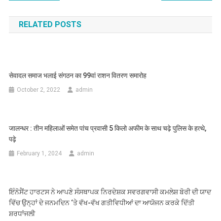
RELATED POSTS
सेवादल समाज भलाई संगठन का 99वां राशन वितरण समारोह
October 2, 2022
admin
जालन्धर : तीन महिलाओं समेत पांच प्रवासी 5 किलो अफीम के साथ चढ़े पुलिस के हत्थे,
पढ़े
February 1, 2024
admin
ਇੰਨੋਸੈਂਟ ਹਾਰਟਸ ਨੇ ਆਪਣੇ ਸੰਸਥਾਪਕ ਨਿਰਦੇਸ਼ਕ ਸਵਰਗਵਾਸੀ ਕਮਲੇਸ਼ ਬੋਰੀ ਦੀ ਯਾਦ
ਵਿੱਚ ਉਨ੍ਹਾਂ ਦੇ ਜਨਮਦਿਨ ‘ਤੇ ਵੱਖ-ਵੱਖ ਗਤੀਵਿਧੀਆਂ ਦਾ ਆਯੋਜਨ ਕਰਕੇ ਦਿੱਤੀ
ਸ਼ਰਧਾਂਜਲੀ