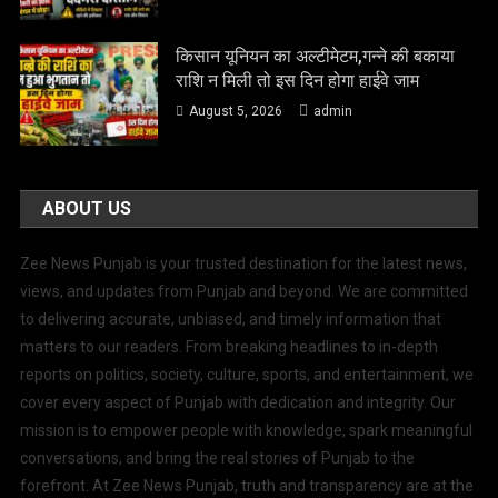
किसान यूनियन का अल्टीमेटम,गन्ने की बकाया
राशि न मिली तो इस दिन होगा हाईवे जाम
August 5, 2026
admin
ABOUT US
Zee News Punjab is your trusted destination for the latest news,
views, and updates from Punjab and beyond. We are committed
to delivering accurate, unbiased, and timely information that
matters to our readers. From breaking headlines to in-depth
reports on politics, society, culture, sports, and entertainment, we
cover every aspect of Punjab with dedication and integrity. Our
mission is to empower people with knowledge, spark meaningful
conversations, and bring the real stories of Punjab to the
forefront. At Zee News Punjab, truth and transparency are at the