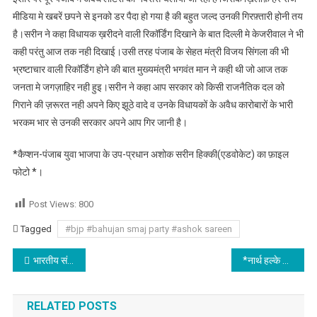
मीडिया मे खबरें छपने से इनको डर पैदा हो गया है की बहुत जल्द उनकी गिरफ़्तारी होनी तय
है।सरीन ने कहा विधायक ख़रीदने वाली रिकॉर्डिंग दिखाने के बात दिल्ली मे केजरीवाल ने भी
कही परंतु आज तक नही दिखाई।उसी तरह पंजाब के सेहत मंत्री विजय सिंगला की भी
भ्रष्टाचार वाली रिकॉर्डिंग होने की बात मुख्यमंत्री भगवंत मान ने कही थी जो आज तक
जनता मे जगज़ाहिर नही हुइ।सरीन ने कहा आप सरकार को किसी राजनैतिक दल को
गिराने की ज़रूरत नही अपने किए झूठे वादे व उनके विधायकों के अवैध कारोबारों के भारी
भरकम भार से उनकी सरकार अपने आप गिर जानी है।
*कैप्शन-पंजाब युवा भाजपा के उप-प्रधान अशोक सरीन हिक्की(एडवोकेट) का फ़ाइल
फोटो *।
Post Views:
800
Tagged
#bjp #bahujan smaj party #ashok sareen
Post navigation
भारतीय संविधान के प्रति निष्ठाहीन की भावना रखने वालों पर किया जाए देशद्रोह का मामला दर्ज
*नार्थ हल्के के इंचार्ज दिनेश ढल्ल के जन्मदिवस पर आप युवा नेता मनदीप खेडा ने दी बधाई*
RELATED POSTS