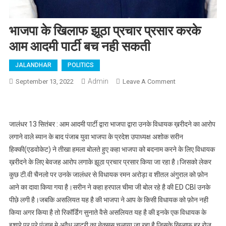
भाजपा के खिलाफ झूठा प्रचार प्रसार करके
आम आदमी पार्टी बच नही सकती
JALANDHAR
POLITICS
Admin
September 13, 2022
Leave A Comment
On भाजपा के खिलाफ
झूठा प्रचार प्रसार
करके आम आदमी
पार्टी बच नही सकती
जालंधर 13 सितंबर : आम आदमी पार्टी द्वारा भाजपा द्वारा उनके विधायक ख़रीदने का आरोप
लगाने वाले ब्यान के बाद पंजाब युवा भाजपा के प्रदेश उपाध्यक्ष अशोक सरीन
हिक्की(एडवोकेट) ने तीखा हमला बोलते हुए कहा भाजपा को बदनाम करने के लिए विधायक
ख़रीदने के लिए बेवजह आरोप लगाके झूठा प्रचार प्रसार किया जा रहा है।जिसको लेकर
कुछ टी.वी चैनलो पर उनके जालंधर से विधायक रमन अरोड़ा व शीतल अंगुराल को फ़ोन
आने का दावा किया गया है।सरीन ने कहा हरपाल चीमा जी बोल रहे है की ED CBI उनके
पीछे लगी है।जबकि असलियत यह है की भाजपा ने आप के किसी विधायक को फ़ोन नही
किया अगर किया है तो रिकॉर्डिंग सुनाते वैसे असलियत यह है की इनके एक विधायक के
इशारे पर पूरे पंजाब मे अवैध लाटरी का नेक्सस चलाया जा रहा है जिसके ख़िलाफ़ हर रोज