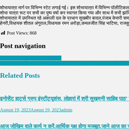
शोभायात्रा मार्ग पर विभिन्न स्टेट लगाई गई। इस शोभायात्रा में विभिन्न पॉलीटिकल
शोभा यात्रा रूट पर सभी का पुष्प वर्षा कर स्वागत किया गया और साथ में सभी झांक
शोभायात्रा में उपस्थित रहे अकाली दल के प्रधान सुखबीर बादल,पंजाब केसरी समाचार 
हेनरी,विधायक शीतल अंगुराल,विधायक रमन अरोड़ा,कमलजीत सिंह भाटिया, राजकुमार र
Post Views:
868
Post navigation
ट्रक व बस की हुई आमने सामने टक्कर
भाजपा प्रदेश अध्यक्ष अश्विनी शर्मा ने शोभायात्रा में शामिल होकर सृष्टिकर्ता भग
Related Posts
इनोसेंट हार्ट्स ग्रुप इंस्टीट्यूशंस, लोहारां में श्री सुखमनी साहिब प
August 19, 2023
August 19, 2023
admin
आज जोखिम वाले कार्य न करें,आर्थिक पक्ष होगा मजबूत,जाने आज का