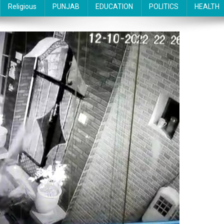
Religious
PUNJAB
EDUCATION
POLITICS
HEALTH