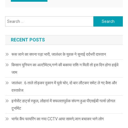
Search for:
RECENT POSTS
रूस जाने का सपना पड़ा भारी, जालंधर के युवक ने सुनाई दर्दभरी दास्तान
किसान यूनियन का अल्टीमेटम,गन्ने की बकाया राशि न मिली तो इस दिन होगा हाईवे
जाम
जालंधर : 6 ताले तोड़कर दुकान में घुसे चोर, दो बार लौटकर समेट ले गए कैश और
दस्तावेज
इनोसेंट हार्ट्स स्कूल, लोहारां में सफलतापूर्वक संपन्न हुआ पीएसईबी गर्ल्स ज़ोनल
टूर्नामेंट
भार्गव कैंप फायरिंग का नया CCTV आया सामने,जान बचाकर भागे लोग