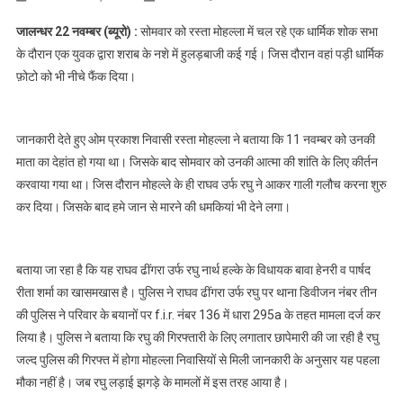
शर्मा और
जालन्धर 22 नवम्बर (ब्यूरो) :
सोमवार को रस्ता मोहल्ला में चल रहे एक धार्मिक शोक सभा
विधायक बावा
के दौरान एक युवक द्वारा शराब के नशे में हुलड़बाजी कई गई। जिस दौरान वहां पड़ी धार्मिक
हैनरी के खासम
फ़ोटो को भी नीचे फैंक दिया।
खास राघव
ढींगरा उर्फ रघु
पर धार्मिक
जानकारी देते हुए ओम प्रकाश निवासी रस्ता मोहल्ला ने बताया कि 11 नवम्बर को उनकी
भावनाओं को ठेस
माता का देहांत हो गया था। जिसके बाद सोमवार को उनकी आत्मा की शांति के लिए कीर्तन
पहुंचाने का
मामला दर्ज
करवाया गया था। जिस दौरान मोहल्ले के ही राघव उर्फ रघु ने आकर गाली गलौच करना शुरु
कर दिया। जिसके बाद हमे जान से मारने की धमकियां भी देने लगा।
बताया जा रहा है कि यह राघव ढींगरा उर्फ रघु नार्थ हल्के के विधायक बावा हेनरी व पार्षद
रीता शर्मा का खासमखास है। पुलिस ने राघव ढींगरा उर्फ रघु पर थाना डिवीजन नंबर तीन
की पुलिस ने परिवार के बयानों पर f.i.r. नंबर 136 में धारा 295a के तहत मामला दर्ज कर
लिया है। पुलिस ने बताया कि रघु की गिरफ्तारी के लिए लगातार छापेमारी की जा रही है रघु
जल्द पुलिस की गिरफ्त में होगा मोहल्ला निवासियों से मिली जानकारी के अनुसार यह पहला
मौका नहीं है। जब रघु लड़ाई झगड़े के मामलों में इस तरह आया है।