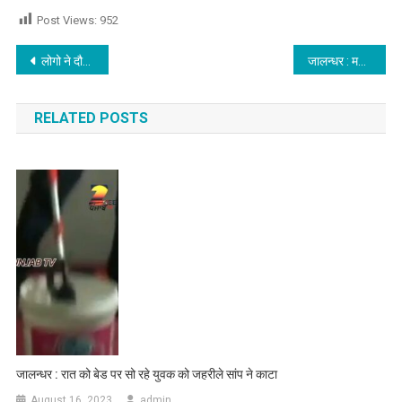
Post Views:
952
Post navigation
लोगो ने दौड़ा-दौड़ा कर पीटा ‘आप’ का विधायक,देखें वीडियो
जालन्धर : मशहूर Kulhad Pizza वाले पति पत्नी पर पुलिस ने लिया एक्शन
RELATED POSTS
जालन्धर : रात को बेड पर सो रहे युवक को जहरीले सांप ने काटा
August 16, 2023
admin