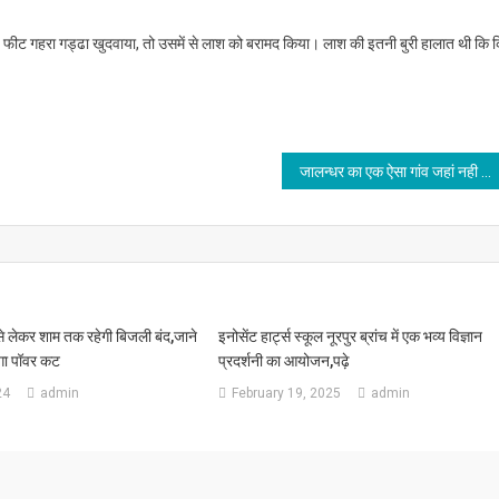
फीट गहरा गड्ढा खुदवाया, तो उसमें से लाश को बरामद किया। लाश की इतनी बुरी हालात थी कि 
जालन्धर का एक ऐसा गांव जहां नही है नशों का नामोनिशान
से लेकर शाम तक रहेगी बिजली बंद,जाने
इनोसेंट हार्ट्स स्कूल नूरपुर ब्रांच में एक भव्य विज्ञान
ोगा पॉवर कट
प्रदर्शनी का आयोजन,पढ़े
24
admin
February 19, 2025
admin