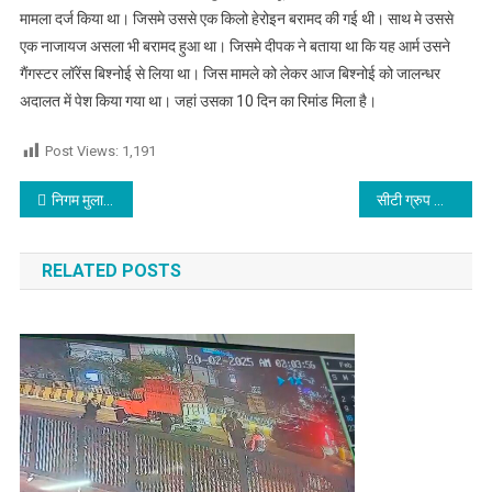
मामला दर्ज किया था। जिसमे उससे एक किलो हेरोइन बरामद की गई थी। साथ मे उससे
एक नाजायज असला भी बरामद हुआ था। जिसमे दीपक ने बताया था कि यह आर्म उसने
गैंगस्टर लॉरेंस बिश्नोई से लिया था। जिस मामले को लेकर आज बिश्नोई को जालन्धर
अदालत में पेश किया गया था। जहां उसका 10 दिन का रिमांड मिला है।
Post Views:
1,191
Post navigation
निगम मुलाजीमो का धरना देख,निगम कमिश्नर गाड़ी छोड़ सड़क पर पैदल निकले
सीटी ग्रुप ऑफ इंस्टीटूशन्स नार्थ कैंपस मकसूदां में ग्रीन दीपावली पर करवाया सेमिनार
RELATED POSTS