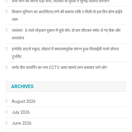
रूस जाने का सपना पड़ा भारी, जालंधर के युवक ने सुनाई दर्दभरी दास्तान
किसान यूनियन का अल्टीमेटम,गन्ने की बकाया राशि न मिली तो इस दिन होगा हाईवे
जाम
जालंधर : 6 ताले तोड़कर दुकान में घुसे चोर, दो बार लौटकर समेट ले गए कैश और
दस्तावेज
इनोसेंट हार्ट्स स्कूल, लोहारां में सफलतापूर्वक संपन्न हुआ पीएसईबी गर्ल्स ज़ोनल
टूर्नामेंट
भार्गव कैंप फायरिंग का नया CCTV आया सामने,जान बचाकर भागे लोग
ARCHIVES
August 2026
July 2026
June 2026