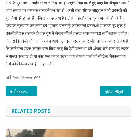
आप के युवा नेता मनदीप खेडा ने निंदा की। उन्होंने निंदा करते हुए कहा कि मौजूदा समय में
वीडियो वायरल
जहां समाज हर तरफ से तरक्की कर रहा है। उसी तरह सोशल साइट्स में भी तरक्की की
मामले में आप
बुलंदियों को छू रहा है। जिसके कई लाभ है। लेकिन इसके कई दुरुपयोग भी हो रहे हैं।
युवा नेता मनदीप
ने की कड़ी निंदा
जिसका नुकसान उन लोगों को भुगतना पड़ता है जोकि ऐसी घटनाओं से काफी दूर होते हैंl
तकनीकी इस तरक्की के इस युग मैं नौजवानों को इसका गलत फायदा नहीं उठाना चाहिए।
जिससे कि किसी की जान पर बन आये।उनकी केंद्र सरकार और राज्य सरकार से मांग है
कि कोई ऐसा सख्त कानून पास किया जाए कि ऐसी घटनाओं की अंजाम देने वालों पर सख्त
से सख्त कार्रवाई हो या कोई ऐसा कदम उठाया जाए कंपनी वालों को नोटिस निकाला जाए
ऐसी कोई फिल्म सेंड ही ना हो सके।
Post Views:
696
Post navigation
ਟ੍ਰਿਪਲ ਰਾਈਡਿੰਗ ਮੋਟਰਸਾਈਕਲ ਸਵਾਰ ਯੁਵਕਾਂ ਨੇ ਨਾਕਾ ਦੇਖ ਭਜਨ ਦੀ ਕੋਸ਼ਿਸ਼ ਕਰਦੇ ਸਬ ਇੰਸਪੈਕਟਰ ਦੇ ਮਾਰੀ ਟੱਕਰ
पुलिस डीएवी के अभिजय का अर्थ साइंस ओलंपियाड जीतने पर हुआ सम्मान
RELATED POSTS