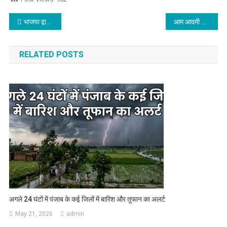
Post navigation
भाजपा द्वारा आप सरकार के विरुद्ध दिया धरना
आम आदमी पार्टी के विधायकों द्वारा अनुराग ठाकुर पर लगाए गए आरोप झूठ और निराधार:राकेश राठौर
RELATED POSTS
अगले 24 घंटों में पंजाब के कई जिलों में बारिश और तूफान का अलर्ट
May 21, 2026
admin