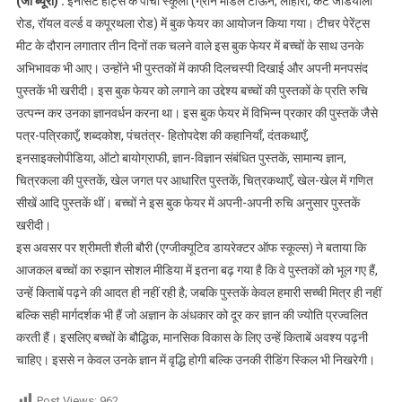
(जी ब्यूरो) :
इनोसेंट हार्ट्स के पाँचों स्कूलों (ग्रीन मॉडल टाऊन, लोहारा, कैंट जंडियाला
छात्रों ने खरीदी
रोड, रॉयल वर्ल्ड व कपूरथला रोड) में बुक फेयर का आयोजन किया गया। टीचर पेरेंट्स
मनपसंद पुस्तकें
मीट के दौरान लगातार तीन दिनों तक चलने वाले इस बुक फेयर में बच्चों के साथ उनके
अभिभावक भी आए‌। उन्होंने भी पुस्तकों में काफी दिलचस्पी दिखाई और अपनी मनपसंद
पुस्तकें भी खरीदी। इस बुक फेयर को लगाने का उद्देश्य बच्चों की पुस्तकों के प्रति रुचि
उत्पन्न कर उनका ज्ञानवर्धन करना था। इस बुक फेयर में विभिन्न प्रकार की पुस्तकें जैसे
पत्र-पत्रिकाएँ, शब्दकोश, पंचतंत्र- हितोपदेश की कहानियाँ, दंतकथाएँ,
इनसाइक्लोपीडिया, ऑटो बायोग्राफी, ज्ञान-विज्ञान संबंधित पुस्तकें, सामान्य ज्ञान,
चित्रकला की पुस्तकें, खेल जगत पर आधारित पुस्तकें, चित्रकथाएँ, खेल-खेल में गणित
सीखें आदि पुस्तकें थीं। बच्चों ने इस बुक फेयर में अपनी-अपनी रुचि अनुसार पुस्तकें
खरीदी।
इस अवसर पर श्रीमती शैली बौरी (एग्जीक्यूटिव डायरेक्टर ऑफ स्कूल्स) ने बताया कि
आजकल बच्चों का रुझान सोशल मीडिया में इतना बढ़ गया है कि वे पुस्तकों को भूल गए हैं,
उन्हें किताबें पढ़ने की आदत ही नहीं रही है; जबकि पुस्तकें केवल हमारी सच्ची मित्र ही नहीं
बल्कि सही मार्गदर्शक भी हैं जो अज्ञान के अंधकार को दूर कर ज्ञान की ज्योति प्रज्वलित
करती हैं। इसलिए बच्चों के बौद्धिक, मानसिक विकास के लिए उन्हें किताबें अवश्य पढ़नी
चाहिए। इससे न केवल उनके ज्ञान में वृद्धि होगी बल्कि उनकी रीडिंग स्किल भी निखरेगी।
Post Views:
962