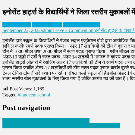
इनोसेंट हार्ट्स के विद्यार्थियों ने जिला स्तरीय मुकाबलों म
EDUCATION
JALANDHAR
ZEE PUNJAB TV
September 22, 2022
admin
Leave a Comment
on इनोसेंट हार्ट्स के विद्यार्
इनोसेंट हार्ट स्कूल के विद्यार्थियों ने पंजाब स्कूल एजुकेशन बोर्ड द्वारा आय
हासिल करके स्वर्ण पदक प्राप्त किया। अंडर 17 लड़कियों की टीम ने दूसरा स्था
टीम ने 1000 मीटर तथा 2000 मीटर में स्वर्ण पदक प्राप्त किया। ग्रीन मॉडल ट
अंडर-19 जूडो में उर्वी ने रजत पदक ,अंडर 14 लड़कों में भागवत ने कांस्य पदक 
इनोसेंट हार्ट्स लोहारां में रेसलिंग अंडर-17 लड़कियों की टीम ने स्वर्ण पदक त
प्राप्त किया जबकि अंडर-17 लड़कियों की टीम रजत पदक प्राप्त करके दूसरे स्था
टेबल टेनिस टीम तीसरे स्थान पर रही। रॉयल वर्ल्ड स्कूल की हैंडबॉल अंडर 14 लड़क
राज्य स्तरीय खेल मुकाबलों के लिए किया गया है जोकि अत्यंत गर्व की बात है। विद्
Post Views:
1,169
Tagged
#innocent school
Post navigation
आप विधायक व डीसीपी विवाद की वीडियो आई सामने
आप विधायक रमन अरोड़ा व डीसीपी नरेश डोगरा की ऑडियो आई सामने