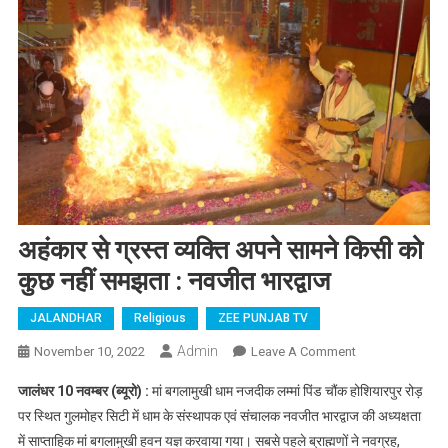
अहंकार से ग्रस्त व्यक्ति अपने सामने किसी को
कुछ नहीं समझता : नवजीत भारद्वाज
JALANDHAR
Religious
ZEE PUNJAB TV
Admin
November 10, 2022
Leave A Comment
On अहंकार से
ग्रस्त व्यक्ति
जालंधर 10 नवम्बर (ब्यूरो) :
मां बगलामुखी धाम नजदीक लम्मां पिंड चौंक होशियारपुर रोड़
अपने सामने
पर स्थित गुलमोहर सिटी में धाम के संस्थापक एवं संचालक नवजीत भारद्वाज की अध्यक्षता
किसी को कुछ
में साप्ताहिक मां बगलामुखी हवन यज्ञ करवाया गया। सबसे पहले ब्राह्मणों ने नवग्रह,
नहीं समझता :