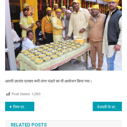
आरती उपरांत प्रसाद रूपी लंगर भंडारे का भी आयोजन किया गया।
Post Views:
1,030
Post navigation
विश्व प्रसिद्ध इंटरनेशनल चैन ली मेरिडियन एवम नोवोटेल होटल गोवा में सेंट सोल्जर छात्रों का चयन
बेअदबी के आरोपी डेरा प्रेमी की दिन चढ़ते ही गोलियां मार कर हत्या
RELATED POSTS