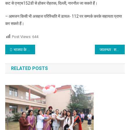
कट से एनएच152डी से होकर रोहतक, दिल्ली, नारनौल जा सकते हैं।
– आमजन किसी भी असहज परिस्थिति में डायल- 112 पर सम्पर्क करके सहायता प्राप्त
कर सकते हैं।
Post Views:
644
Post navigation
भाजपा के जिला अध्यक्ष ने मंडल नं 2 और 9 टीमों की करी घोषणा
जालन्धर : शहर की विभिन्न समस्याओं को लेकर नगर निगम पहुंची अकाली दल, देखें वीडियो
RELATED POSTS