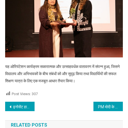
यह ओरियंटेशन कार्यक्रम सकारात्मक और उत्साहवर्धक वातावरण में संपन्न हुआ, जिसने
विद्यालय और अभिभावकों के बीच संबंधों को और सुदृढ़ किया तथा विद्यार्थियों की सफल
शिक्षण यात्रा के लिए एक मजबूत आधार तैयार किया।
Post Views:
307
Post navigation
इनोसेंट हार्ट्स स्कूल के विद्यार्थियों ने यंग क्रिएटर्स लीग 2026 में जीता ‘सर्वश्रेष्ठ प्रोटोटाइप’ पुरस्कार,पढ़े
PM मोदी के दौरे से एक दिन पहले जालंधर के स्कूल को मिली बम से उड़ाने की धमकी,पढ़े
RELATED POSTS