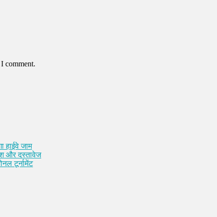
e I comment.
ा हाईवे जाम
कैश और दस्तावेज
नल टूर्नामेंट