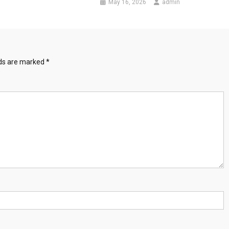
May 16, 2026
admin
lds are marked
*