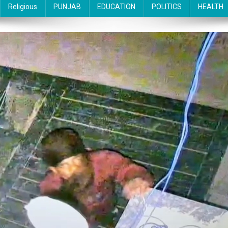
Religious
PUNJAB
EDUCATION
POLITICS
HEALTH