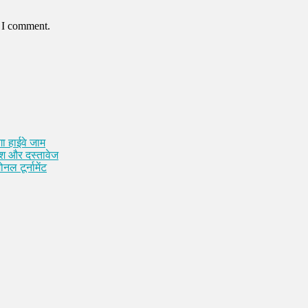
e I comment.
ा हाईवे जाम
कैश और दस्तावेज
नल टूर्नामेंट