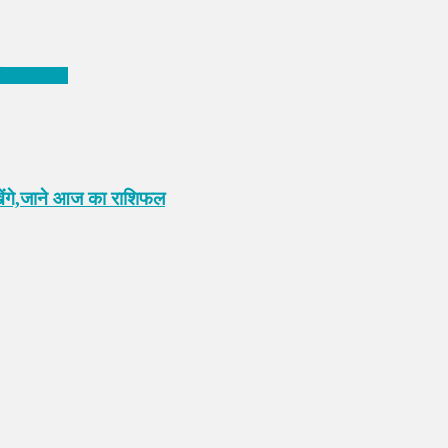
े हालात,पढ़े
रखेंगे,जाने आज का राशिफल