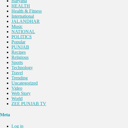
Haryana
HEALTH
Health & Fitness
International
JALANDHAR
Music
NATIONAL
POLITICS
Popular
PUNJAB
Recipes
Religious
Sports
Technology
Travel
Trending
Uncategorized
Video
Web Story
World
ZEE PUNJAB TV
Meta
Log in