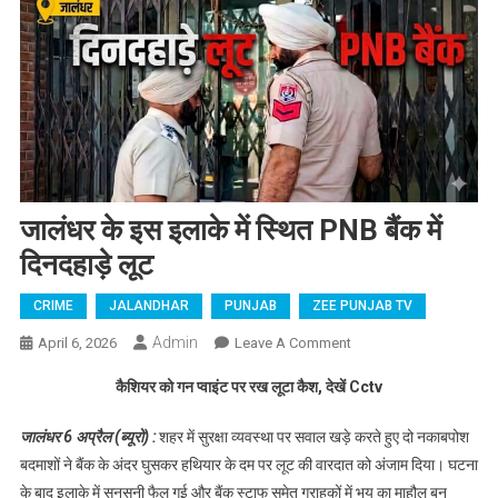
जालंधर के इस इलाके में स्थित PNB बैंक में
दिनदहाड़े लूट
CRIME
JALANDHAR
PUNJAB
ZEE PUNJAB TV
Admin
April 6, 2026
Leave A Comment
On जालंधर के इस
इलाके में स्थित PNB बैंक
कैशियर को गन प्वाइंट पर रख लूटा कैश, देखें Cctv
में दिनदहाड़े लूट
जालंधर 6 अप्रैल (ब्यूरो) :
शहर में सुरक्षा व्यवस्था पर सवाल खड़े करते हुए दो नकाबपोश
बदमाशों ने बैंक के अंदर घुसकर हथियार के दम पर लूट की वारदात को अंजाम दिया। घटना
के बाद इलाके में सनसनी फैल गई और बैंक स्टाफ समेत ग्राहकों में भय का माहौल बन