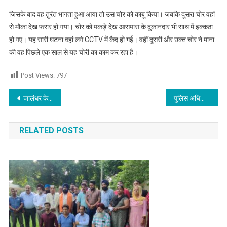
जिसके बाद वह तुरंत भागता हुआ आया तो उस चोर को काबू किया। जबकि दूसरा चोर वहां
से मौका देख फरार हो गया। चोर को पकड़े देख आसपास के दुकानदार भी साथ में इक्कठा
हो गए। यह सारी घटना वहां लगे CCTV में कैद हो गई। वहीं दूसरी और उक्त चोर ने माना
की वह पिछले एक साल से यह चोरी का काम कर रहा है।
Post Views:
797
Post navigation
जालंधर के इस इलाके की एक खाली प्लाट से संदिग्ध परिस्थितियों में मिला युवक का शव, पढ़े
पुलिस अधिकारी के घर काम करने आई महिलाएं लाखों के गहने व नकदी लेकर फरार,CCTV में हुई कैद
RELATED POSTS