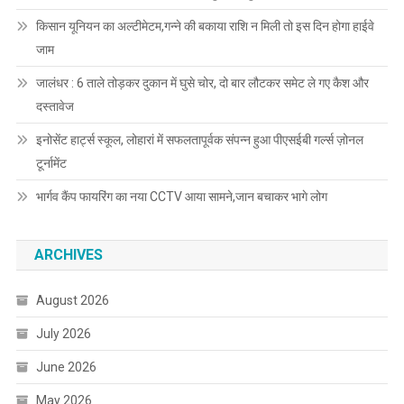
किसान यूनियन का अल्टीमेटम,गन्ने की बकाया राशि न मिली तो इस दिन होगा हाईवे
जाम
जालंधर : 6 ताले तोड़कर दुकान में घुसे चोर, दो बार लौटकर समेट ले गए कैश और
दस्तावेज
इनोसेंट हार्ट्स स्कूल, लोहारां में सफलतापूर्वक संपन्न हुआ पीएसईबी गर्ल्स ज़ोनल
टूर्नामेंट
भार्गव कैंप फायरिंग का नया CCTV आया सामने,जान बचाकर भागे लोग
ARCHIVES
August 2026
July 2026
June 2026
May 2026