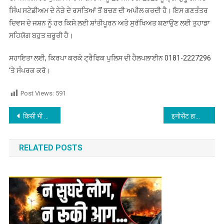
ਸਿੰਘ ਸਟੇਡੀਅਮ ਦੇ ਨੇੜੇ ਦੇ ਰਸਤਿਆਂ ਤੋਂ ਬਚਣ ਦੀ ਅਪੀਲ ਕਰਦੀ ਹੈ। ਇਸ ਗਣਤੰਤਰ
ਦਿਵਸ ਦੇ ਜਸ਼ਨ ਨੂੰ ਹਰ ਕਿਸੇ ਲਈ ਸ਼ਾਂਤੀਪੂਰਨ ਅਤੇ ਸੁਰੱਖਿਅਤ ਬਣਾਉਣ ਲਈ ਤੁਹਾਡਾ
ਸਹਿਯੋਗ ਬਹੁਤ ਜ਼ਰੂਰੀ ਹੈ।
ਸਹਾਇਤਾ ਲਈ, ਕਿਰਪਾ ਕਰਕੇ ਟ੍ਰੈਫਿਕ ਪੁਲਿਸ ਦੀ ਹੈਲਪਲਾਈਨ 0181-2227296
‘ਤੇ ਸੰਪਰਕ ਕਰੋ।
Post Views:
591
Post navigation
किसी भी मामले में भूलचूक करने से बचे,कोर्ट कचहरी के मामले में आई बाधाएं दूर होंगी,जाने आज का राशिफल,पढ़े
इनोसेंट हार्ट्स में धूमधाम से मनाया गया गणतंत्र दिवस : विद्यालय के प्रांगण में गूँजे देशभक्ति के स्वर,पढ़े
RELATED POSTS