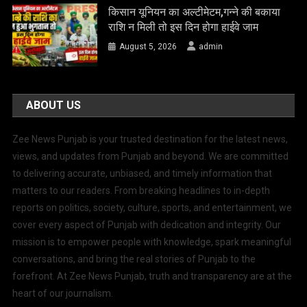
किसान यूनियन का अल्टीमेटम,गन्ने की बकाया
राशि न मिली तो इस दिन होगा हाईवे जाम
August 5, 2026
admin
ABOUT US
Zee News Punjab is your trusted destination for the latest news,
views, and updates from Punjab and beyond. We are committed
to delivering accurate, unbiased, and timely information that
matters to our readers. From breaking headlines to in-depth
reports on politics, society, culture, sports, and entertainment, we
cover every aspect of Punjab with dedication and integrity. Our
mission is to empower people with knowledge, spark meaningful
conversations, and bring the real stories of Punjab to the
forefront. At Zee News Punjab, truth and transparency are at the
heart of our journalism.