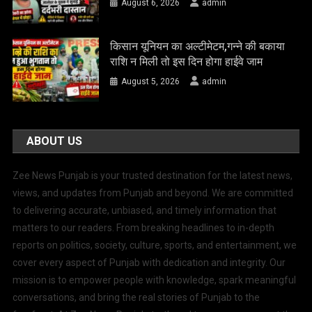
August 6, 2026
admin
किसान यूनियन का अल्टीमेटम,गन्ने की बकाया
राशि न मिली तो इस दिन होगा हाईवे जाम
August 5, 2026
admin
ABOUT US
Zee News Punjab is your trusted destination for the latest news,
views, and updates from Punjab and beyond. We are committed
to delivering accurate, unbiased, and timely information that
matters to our readers. From breaking headlines to in-depth
reports on politics, society, culture, sports, and entertainment, we
cover every aspect of Punjab with dedication and integrity. Our
mission is to empower people with knowledge, spark meaningful
conversations, and bring the real stories of Punjab to the