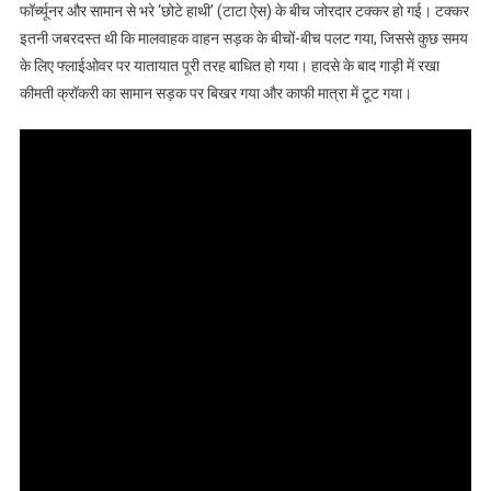
फॉर्च्यूनर और सामान से भरे ‘छोटे हाथी’ (टाटा ऐस) के बीच जोरदार टक्कर हो गई। टक्कर
इतनी जबरदस्त थी कि मालवाहक वाहन सड़क के बीचों-बीच पलट गया, जिससे कुछ समय
के लिए फ्लाईओवर पर यातायात पूरी तरह बाधित हो गया। हादसे के बाद गाड़ी में रखा
कीमती क्रॉकरी का सामान सड़क पर बिखर गया और काफी मात्रा में टूट गया।