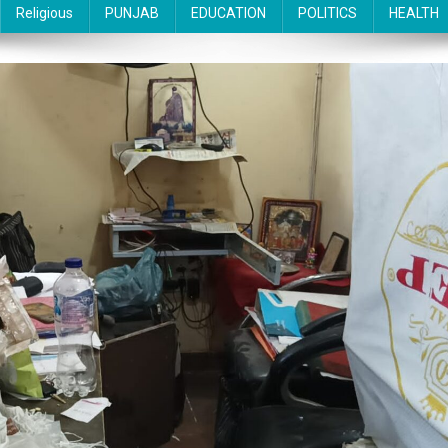
Religious
PUNJAB
EDUCATION
POLITICS
HEALTH