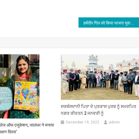
हर्षदीप गिल को किया भाजपा युवा मोर्चा मंडल 12 का अध्यक्ष नियुक्त, पढ़े
ਸਰਬੰਸਦਾਨੀ ਪਿਤਾ ਦੇ ਪ੍ਰਕਾਸ਼ ਪੁਰਬ ਨੂੰ ਸਮਰਪਿਤ
ਨਗਰ ਕੀਰਤਨ 2 ਜਨਵਰੀ ਨੂੰ
December 19, 2022
admin
 कॉलेज ऑफ एजुकेशन, जालंधर ने मनाया
ंरक्षण दिवस’