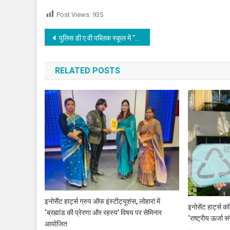
Post Views:
935
Post navigation
पुलिस डी ए वी पब्लिक स्कूल में “वार्षिक दिवस” “वसुधैव कुटुंबकम:एक विश्व एक परिवार” का आयोजन, पढ़े
RELATED POSTS
इनोसैंट हार्ट्स ग्रुप ऑफ इंस्टीट्यूशंस, लोहारां में
इनोसेंट हार्ट्स
‘ब्रह्मांड की प्रेरणा और रहस्य’ विषय पर सेमिनार
‘राष्ट्रीय ऊर्जा स
आयोजित