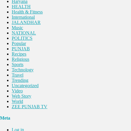
Haryana
HEALTH
Health & Fitness
International
JALANDHAR
Music
NATIONAL
POLITICS
Popular
PUNJAB
Recipes
Religious
Sports
Technology
Travel
Trending
Uncategorized
Video
Web Story
World
ZEE PUNJAB TV
Meta
Log in