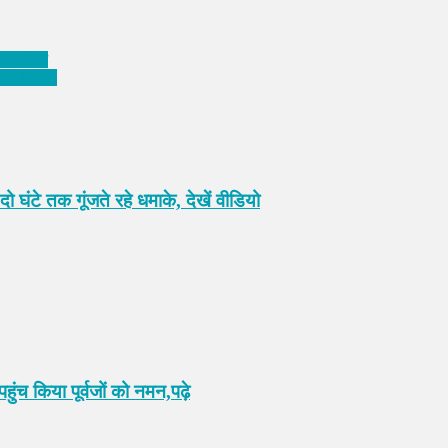
 भारद्वाज
ड़ा बयान*
 घंटे तक गूंजते रहे धमाके, देखें वीडियो
पहुंच किया पूर्वजों को नमन,पढ़े