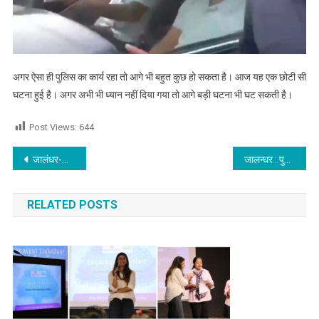
अगर ऐसा ही पुलिस का कार्य रहा तो आगे भी बहुत कुछ हो सकता है। आज यह एक छोटी सी
घटना हुई है। अगर अभी भी ध्यान नहीं दिया गया तो आगे बड़ी घटना भी घट सकती है।
Post Views:
644
Post navigation
जालंधर-अमृतसर हाईवे पर तेज रफ्तार AUDI कार चालक ने ई-रिक्शा सवार को रौंदा, पढ़े
जालन्धर : पुलिस की नई Emergency Response System (ERS) टीमों ने स्नैचरों को किया गिरफ्तार
RELATED POSTS