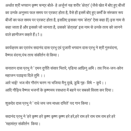
अर्थात श्री भगवान कृष्ण चन्द्र बोले- हे अर्जुन! यह शरीर ‘क्षेत्र’ (जैसे खेत में बोए हुए बीजों
का उनके अनुरूप फल समय पर प्रकट होता है, वैसे ही इसमें बोए हुए कर्मों के संस्कार रूप
बीजों का फल समय पर प्रकट होता है, इसलिए इसका नाम ‘क्षेत्र’ ऐसा कहा है) इस नाम से
कहा जाता है और इसको जो जानता है, उसको ‘क्षेत्रज्ञ’ इस नाम से उनके तत्व को जानने
वाले ज्ञानीजन कहते हैं॥1॥
कार्यक्रम का प्रारंभ सदानंद दास प्रभु एवं पुजारी भगवान दास प्रभु ने श्री गुरुवंदना,
वैष्णव वंदना,पंच तत्व संकीर्तन से किया।
सनातन दास प्रभु ने ‘ एमन दुर्गति संसार भितरे, पडि़या आछिनु अमि। तव निज-जन-कोन
महाजन पठाइया दिले तुमि ।।
आरे भाई! भज मोर गौरांग चरण ना भजिया मैनु दुखे, डुबि गृह- विषे – कूपे।।
आदि गौड़िय वैष्णव भजनों के कृष्णमय रसधारा में बहने पर सबको विवश कर दिया।
शुकदेव दास प्रभु ने ‘ राधे जय जय माधव दयिते’ पद गान किया।
सदानंद प्रभु ने ‘हरे कृष्ण हरे कृष्ण कृष्ण कृष्ण हरे हरे,हरे राम हरे राम राम राम हरे हरे
‘महामंत्र संकीर्तन किया।