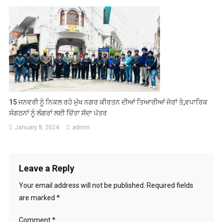
15 ਜਨਵਰੀ ਨੂੰ ਨਿਕਲ ਰਹੇ ਮੁੱਖ ਨਗਰ ਕੀਰਤਨ ਦੀਆਂ ਤਿਆਰੀਆਂ ਜੋਰਾਂ ਤੇ,ਵਪਾਰਿਕ
ਸੰਗਠਨਾਂ ਨੂੰ ਲੰਗਰਾਂ ਲਈ ਦਿੱਤਾ ਸੱਦਾ ਪੱਤਰ
January 8, 2024
admin
Leave a Reply
Your email address will not be published.
Required fields
are marked
*
Comment
*