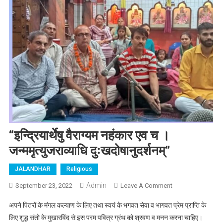
“इन्द्रियार्थेषु वैराग्यम नहंकार एव च ।
जन्ममृत्युजराव्याधि दुःखदोषानुदर्शनम्”
JALANDHAR
Religious
Admin
September 23, 2022
Leave A Comment
On “इन्द्रियार्थेषु
वैराग्यम नहंकार
अपने पितरों के मंगल कल्याण के लिए तथा स्वयं के भगवत सेवा व भागवत प्रेम प्राप्ति के
एव च ।
लिए शुद्ध संतो के मुखारविंद से इस परम पवित्र ग्रंथ को श्रवण व मनन करना चाहिए।
जन्ममृत्युजराव्याधि