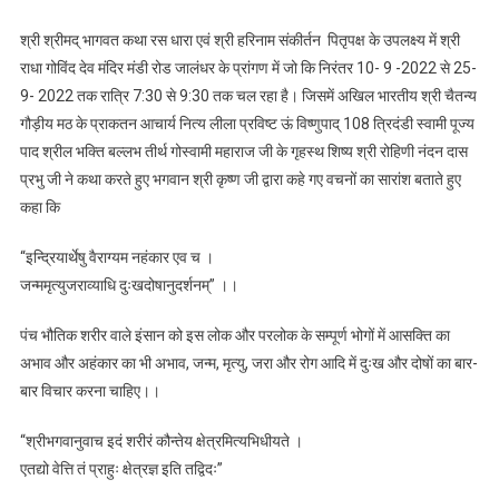
दुःखदोषानुदर्शनम्”
श्री श्रीमद् भागवत कथा रस धारा एवं श्री हरिनाम संकीर्तन पितृपक्ष के उपलक्ष्य में श्री
राधा गोविंद देव मंदिर मंडी रोड जालंधर के प्रांगण में जो कि निरंतर 10- 9 -2022 से 25-
9- 2022 तक रात्रि 7:30 से 9:30 तक चल रहा है। जिसमें अखिल भारतीय श्री चैतन्य
गौड़ीय मठ के प्राकतन आचार्य नित्य लीला प्रविष्ट ऊं विष्णुपाद् 108 त्रिदंडी स्वामी पूज्य
पाद श्रील भक्ति बल्लभ तीर्थ गोस्वामी महाराज जी के गृहस्थ शिष्य श्री रोहिणी नंदन दास
प्रभु जी ने कथा करते हुए भगवान श्री कृष्ण जी द्वारा कहे गए वचनों का सारांश बताते हुए
कहा कि
“इन्द्रियार्थेषु वैराग्यम नहंकार एव च ।
जन्ममृत्युजराव्याधि दुःखदोषानुदर्शनम्” ।।
पंच भौतिक शरीर वाले इंसान को इस लोक और परलोक के सम्पूर्ण भोगों में आसक्ति का
अभाव और अहंकार का भी अभाव, जन्म, मृत्यु, जरा और रोग आदि में दुःख और दोषों का बार-
बार विचार करना चाहिए।।
“श्रीभगवानुवाच इदं शरीरं कौन्तेय क्षेत्रमित्यभिधीयते ।
एतद्यो वेत्ति तं प्राहुः क्षेत्रज्ञ इति तद्विदः”