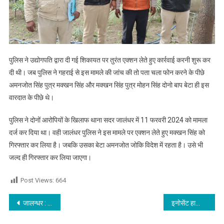
पुलिस ने उद्योगपति द्वारा दी गई शिकायत पर तुरंत एक्शन लेते हुए कार्रवाई करनी शुरू कर
दी थी। जब पुलिस ने गहराई से इस मामले की जांच की तो पता चला फोन करने के पीछे
अमनजोत सिंह पुत्र मक्खन सिंह और मक्खन सिंह पुत्र मोहन सिंह दोनो बाप बेटा ही इस
वारदात के पीछे थे।
पुलिस ने दोनों आरोपियों के खिलाफ थाना सदर जालंधर में 11 फरवरी 2024 को मामला
दर्ज कर दिया था। वही जालंधर पुलिस ने इस मामले पर एक्शन लेते हुए मक्खन सिंह को
गिरफ्तार कर लिया है। जबकि उसका बेटा अमनजोत जोकि विदेश में रहता है। उसे भी
जल्द ही गिरफ्तार कर लिया जाएगा।
Post Views:
664
Post navigation
जालन्धर : चोरों के हौंसले बुलंद,15 दिनों में दूसरी बार मंदिर को बनाया निशाना, देखें वीडियो
इनोसेंट हार्ट्स के छात्रों का जे.ई.ई. मेन्स-1 (जनवरी-2024) में शानदार प्रदर्शन: दक्ष गुप्ता ने हासिल किए 98.94 एनटीए स्कोर