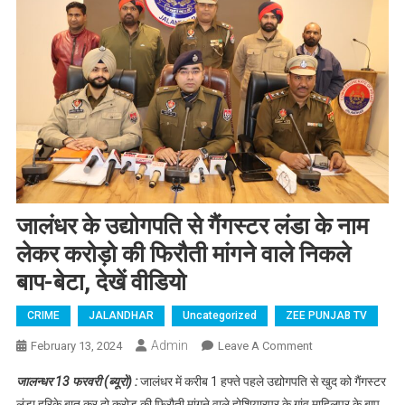
जालंधर के उद्योगपति से गैंगस्टर लंडा के नाम
लेकर करोड़ो की फिरौती मांगने वाले निकले
बाप-बेटा, देखें वीडियो
CRIME
JALANDHAR
Uncategorized
ZEE PUNJAB TV
Admin
February 13, 2024
Leave A Comment
On जालंधर के
उद्योगपति से
जालन्धर 13 फरवरी (ब्यूरो) :
जालंधर में करीब 1 हफ्ते पहले उद्योगपति से खुद को गैंगस्टर
गैंगस्टर लंडा के
लंडा हरिके बात कर दो करोड़ की फिरौती मांगने वाले होशियारपुर के गांव माहिलपुर के बाप