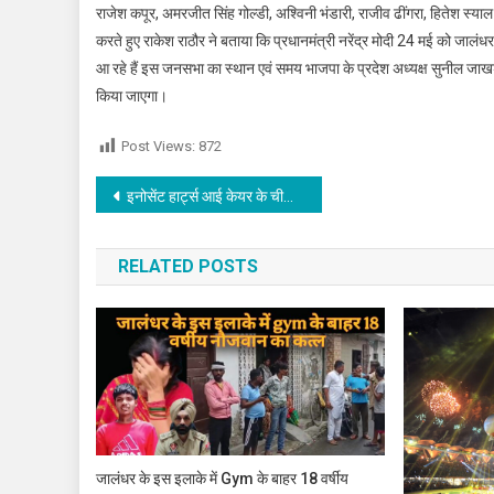
राजेश कपूर, अमरजीत सिंह गोल्डी, अश्विनी भंडारी, राजीव ढींगरा, हितेश स्य
करते हुए राकेश राठौर ने बताया कि प्रधानमंत्री नरेंद्र मोदी 24 मई को जालं
आ रहे हैं इस जनसभा का स्थान एवं समय भाजपा के प्रदेश अध्यक्ष सुनील जाखड़ 
किया जाएगा।
Post Views:
872
Post navigation
इनोसेंट हार्ट्स आई केयर के चीफ़ सर्जन डॉ. रोहन बौरी ने डॉ. इकबाल के.अहमद (कनाडा) की विशेषज्ञता के तहत अपने कौशल को किया अपग्रेड
RELATED POSTS
जालंधर के इस इलाके में Gym के बाहर 18 वर्षीय